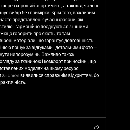
 через хороший асортимент, а також детальні 
шує вибір без примірки. Крім того, важливим 
часто представлені сучасні фасони, які 
стилю і гармонійно поєднуються з іншими 
кщо говорити про якість, то там 
рені матеріали, що гарантує довговічність 
інюю пошук за відгуками і детальними фото — 
нути непорозумінь. Важливо також 
гляду за тканиною і комфорт при носінні, що 
дставлених моделях на цьому ресурсі. 
 25 Union виявилися справжнім відкриттям, бо 
практичність.