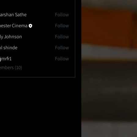
arshan Sathe
Follow
ester Cinema
Follow
ly Johnson
Follow
l shinde
Follow
jmrfr1
Follow
1
embers (10)