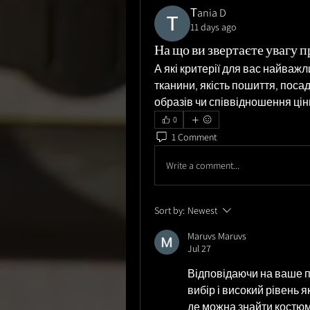
Тania D
11 days ago
На що ви звертаєте увагу 
А які критерії для вас найважл
тканини, якість пошиття, посадк
образів чи співвідношення ціни
0
1 Comment
Write a comment...
Sort by:
Newest
Maruvs Maruvs
Jul 27
Відповідаючи на ваше п
вибір і високий рівень я
де можна знайти костюми