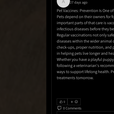
27 days ago
anujmrfr1
Pet Vaccines: Prevention Is One of
Pets depend on their owners for f
important parts of that care is va
infectious diseases before they b
Regular vaccinations not only safe
diseases within the wider animal
check-ups, proper nutrition, and p
in helping pets live longer and heal
Whether you have a playful puppy
following a veterinarian's recomm
ways to support lifelong health. Pr
treatments tomorrow.
0
0 Comments