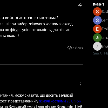
Members
Sud
при виборі жіночого костюма?
Sem
ивіші при виборі жіночого костюма: склад 
Emi
а по фігурі, універсальність для різних 
 та якості?
amo
anu
5 Views
anujmrfr
See All M
итання, можу сказати, що досить великий 
кості представлений у 
жіночі костюми 25 Union
 на будь-який смак і для різних бюджетів. Цей 