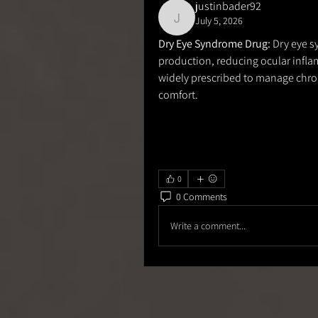
justinbader92
July 5, 2026
justinbader92
Dry Eye Syndrome Drug:
 Dry eye 
production, reducing ocular inflam
widely prescribed to manage chron
comfort.
0
0 Comments
Write a comment...