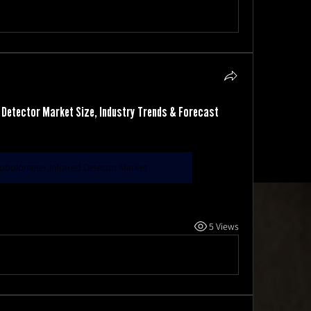
 Detector Market Size, Industry Trends & Forecast
obolometer Infrared Detector Market
5 Views