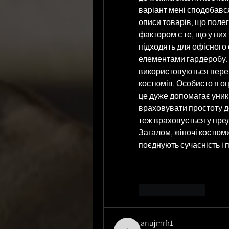
варіант мені сподобався
описи товарів, що полег
фактором є те, що у них 
підходять для офісного 
елементами гардеробу. Я
використовуються переві
костюмів. Особисто я оц
це дуже допомагає уник
враховувати простоту до
теж враховується у пре
Загалом, жіночі костюми
поєднують сучасність і 
Like
Reply
anujmrfr1